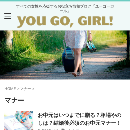
すべての女性を応援するお役立ち情報ブログ「ユーゴーガ
ール」
HOME
>
マナー
>
マナー
お中元はいつまでに贈る？相場やの
しは？結婚後必須のお中元マナー！