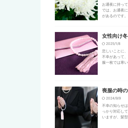
お通夜に持って
では、お通夜に
があるのです。
女性向け冬
2025/1/8
悲しいことに、
不幸があって、
服一枚では寒い
喪服の時の
2024/9/9
不幸の知らせは
っかり対応して
いますが、髪型