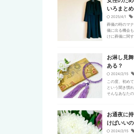
女性のため
いろまとめ
2025/4/1
葬儀の時のマナ
儀に出る機会も
けに葬儀に関す
お淋し見舞
ある？
2024/2/15
この度、初めて
という聞き慣れ
そんなあなたの
お通夜に持
けばいいの
2024/2/15