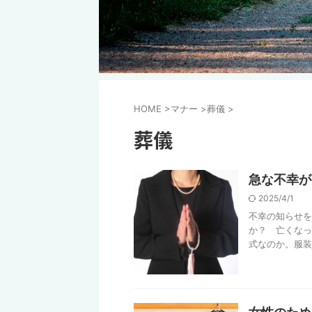
HOME
>
マナー
>
葬儀
>
葬儀
急な不幸が
2025/4/1
不幸の知らせを
か？ 亡くなっ
式なのか。服装