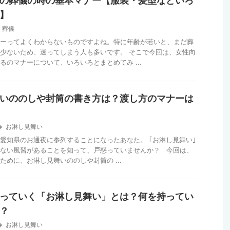
の葬儀の時の基本マナー【服装・髪型などいろ
】
葬儀
ーってよくわからないものですよね。特に年齢が若いと、まだ葬
少ないため、迷ってしまう人も多いです。 そこで今回は、女性向
るのマナーについて、いろいろとまとめてみ ...
いののしや封筒の書き方は？渡し方のマナーは
お淋し見舞い
愛知県のお通夜に参列することになったあなた。 ｢お淋し見舞い｣
ない風習があることを知って、戸惑っていませんか？ 今回は、
ために、お淋し見舞いののしや封筒の ...
っていく「お淋し見舞い」とは？何を持ってい
？
お淋し見舞い