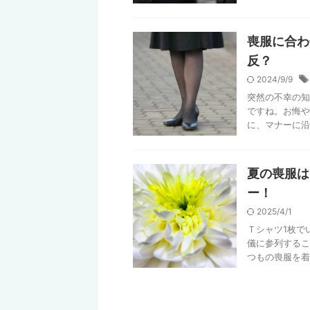
喪服に合わ
反？
2024/9/9
突然の不幸の知
ですね。お悔や
に、マナーに沿
夏の喪服は
ー！
2025/4/1
Ｔシャツ1枚で
儀に参列するこ
つもの喪服を着