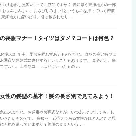
いく｢お淋し見舞い｣ってご存知ですか？ 愛知県や東海地方の一部
｢おさみしみまい、おさびしみまい｣というものを持っていく習慣
 東海地方に嫁いだり、引っ越されたり ...
の喪服マナー！タイツはダメ？コートは何色？
お葬式は1年中、季節を問わずあるものですね。真冬の寒い時期に
お通夜や告別式に参列するということもあります。 真冬だと、喪
ですよね。上着やコートはどういったもの ...
女性の髪型の基本！髪の長さ別で見てみよう！
急に来ますね。お通夜やお葬式などが、いつあったとしても、し
いきたいものです。 喪服を一式揃えてある女性がほとんどだと思
にも気を遣っていますか？普段のままという ...