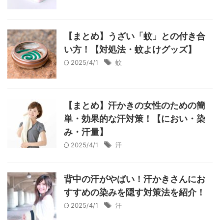
【まとめ】うざい「蚊」との付き合
い方！【対処法・蚊よけグッズ】
2025/4/1
蚊
【まとめ】汗かきの女性のための簡
単・効果的な汗対策！【におい・染
み・汗量】
2025/4/1
汗
背中の汗がやばい！汗かきさんにお
すすめの染みを隠す対策法を紹介！
2025/4/1
汗