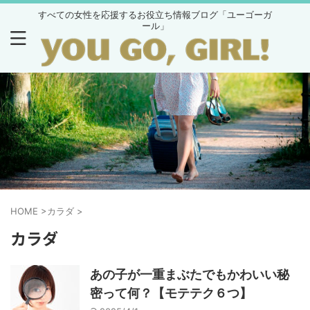
すべての女性を応援するお役立ち情報ブログ「ユーゴーガ
ール」
HOME
>
カラダ
>
カラダ
あの子が一重まぶたでもかわいい秘
密って何？【モテテク６つ】