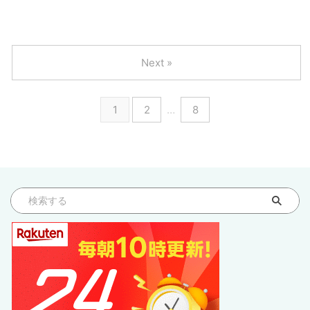
Next »
1
2
…
8