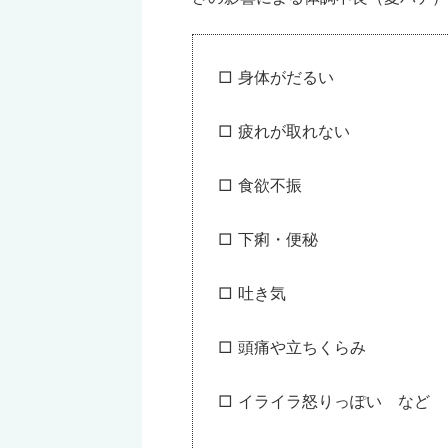
□ 身体がだるい
□ 疲れが取れない
□ 食欲不振
□ 下痢・便秘
□ 吐き気
□ 頭痛や立ちくらみ
□ イライラ怒りっぽい など