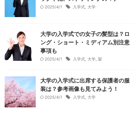
2025/4/1
入学式
,
大学
大学の入学式での女子の髪型は？ロ
ング・ショート・ミディアム別注意
事項も
2025/4/1
入学式
,
大学
,
髪
大学の入学式に出席する保護者の服
装は？参考画像も見てみよう！
2025/4/1
入学式
,
大学