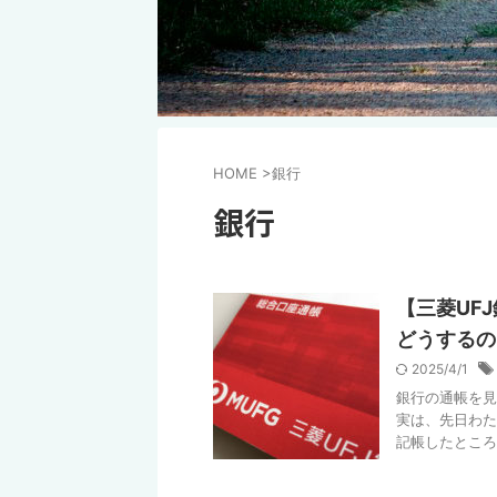
HOME
>
銀行
銀行
【三菱UF
どうするの
2025/4/1
銀行の通帳を見
実は、先日わた
記帳したところ