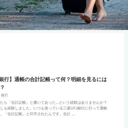
J銀行】通帳の合計記帳って何？明細を見るには
？
銀行
たら「合計記帳」と書いてあった…という経験はありませんか？
しも経験しました。いつも使っている三菱UFJ銀行に行って通帳
、「合計記帳」と印字されたんです。合計 ...