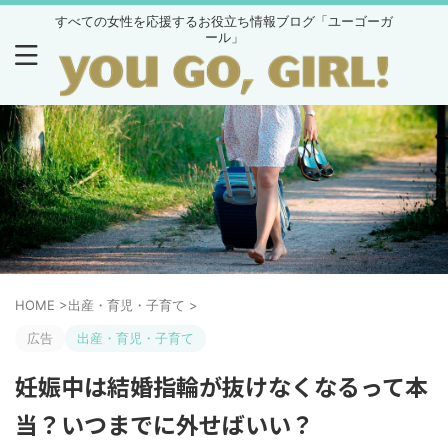
すべての女性を応援するお役立ち情報ブログ「ユーゴーガ
ール」
HOME
>
出産・育児・子育て
>
広告
出産・育児・子育て
妊娠中は結婚指輪が抜けなくなるって本
当？いつまでに外せばいい？