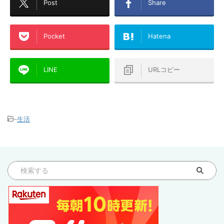
Post
Share
Pocket
Hatena
LINE
URLコピー
-
生活