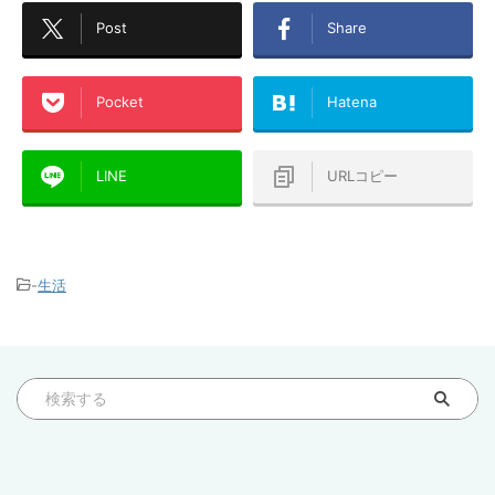
Post
Share
Pocket
Hatena
LINE
URLコピー
-
生活