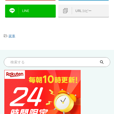
LINE
URLコピー
-
家事