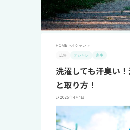
HOME
>
オシャレ
>
広告
オシャレ
家事
洗濯しても汗臭い！
と取り方！
2025年4月1日