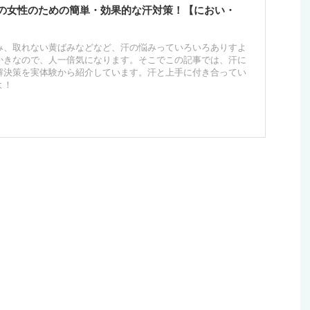
の女性のための簡単・効果的な汗対策！【におい・
み、取れない黄ばみなどなど、汗の悩みっていろいろありすよ
かきなので、人一倍気になります。そこでこの記事では、汗に
解決策を実体験から紹介しています。汗と上手に付き合ってい
よ！