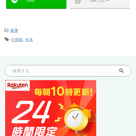
LINE
URLコピー
-
家事
-
大掃除
,
年末