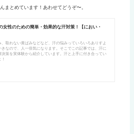
んまとめています！あわせてどうぞ〜。
の女性のための簡単・効果的な汗対策！【におい・
み、取れない黄ばみなどなど、汗の悩みっていろいろありすよ
かきなので、人一倍気になります。そこでこの記事では、汗に
解決策を実体験から紹介しています。汗と上手に付き合ってい
よ！