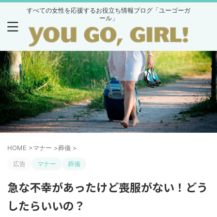
すべての女性を応援するお役立ち情報ブログ「ユーゴーガ
ール」
HOME
>
マナー
>
葬儀
>
広告
マナー
葬儀
急な不幸があったけど喪服がない！どう
したらいいの？