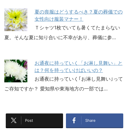
夏の喪服はどうするべき？夏の葬儀での
女性向け服装マナー！
Ｔシャツ1枚でいても暑くてたまらない
夏。そんな夏に知り合いに不幸があり、葬儀に参…
お通夜に持っていく「お淋し見舞い」と
は？何を持っていけばいいの？
お通夜に持っていく｢お淋し見舞い｣って
ご存知ですか？ 愛知県や東海地方の一部では…
Post
Share