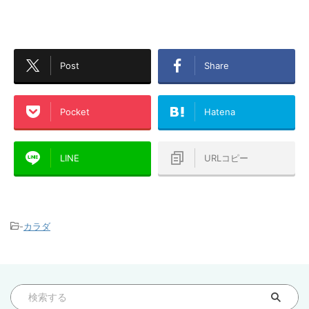
Post
Share
Pocket
Hatena
LINE
URLコピー
-
カラダ