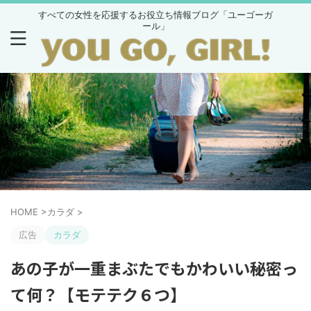
すべての女性を応援するお役立ち情報ブログ「ユーゴーガ
ール」
HOME
>
カラダ
>
広告
カラダ
あの子が一重まぶたでもかわいい秘密っ
て何？【モテテク６つ】