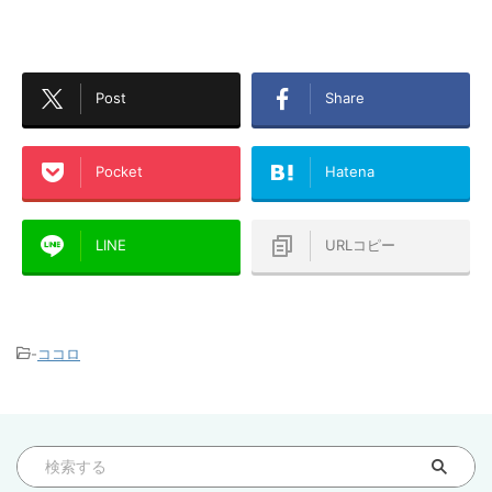
Post
Share
Pocket
Hatena
LINE
URLコピー
-
ココロ