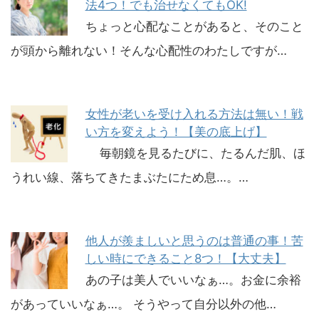
法4つ！でも治せなくてもOK!
ちょっと心配なことがあると、そのこと
が頭から離れない！そんな心配性のわたしですが…
女性が老いを受け入れる方法は無い！戦
い方を変えよう！【美の底上げ】
毎朝鏡を見るたびに、たるんだ肌、ほ
うれい線、落ちてきたまぶたにため息…。…
他人が羨ましいと思うのは普通の事！苦
しい時にできること8つ！【大丈夫】
あの子は美人でいいなぁ…。お金に余裕
があっていいなぁ…。 そうやって自分以外の他…